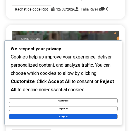
0
12/03/2026
Talia Rivers
Rachat de code Riot
15 MINS READ
We respect your privacy
Cookies help us improve your experience, deliver
personalized content, and analyze traffic. You can
choose which cookies to allow by clicking
Customize
. Click
Accept All
to consent or
Reject
All
to decline non-essential cookies.
Customize
Reject All
Codes Riot pour les personnages de Valorant :
Accept All
Déblocage, Méthodes, Astuces