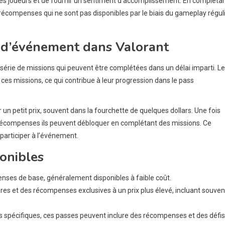
 des joueurs et de fournir un sentiment d’accomplissement. En compléta
récompenses qui ne sont pas disponibles par le biais du gameplay régul
 d’événement dans Valorant
érie de missions qui peuvent être complétées dans un délai imparti. L
ces missions, ce qui contribue à leur progression dans le pass
n petit prix, souvent dans la fourchette de quelques dollars. Une fois
es récompenses ils peuvent débloquer en complétant des missions. Ce
participer à l’événement.
onibles
nses de base, généralement disponibles à faible coût.
es et des récompenses exclusives à un prix plus élevé, incluant souven
 spécifiques, ces passes peuvent inclure des récompenses et des défis